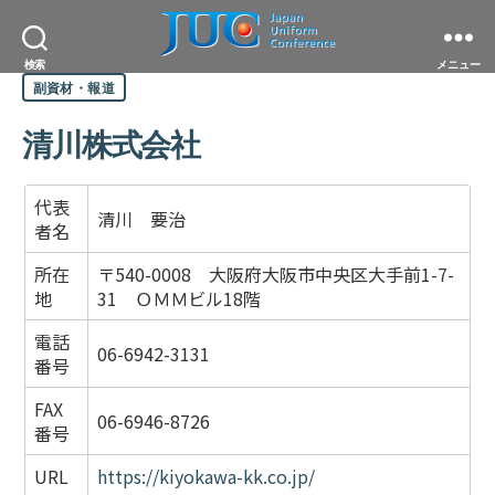
JAPAN
検索
メニュー
カ
UNIFORM
副資材・報道
テ
CONFERENCE
ゴ
一
リ
清川株式会社
般
ー
社
団
法
代表
人
清川 要治
者名
日
本
ユ
所在
〒540-0008 大阪府大阪市中央区大手前1-7-
ニ
地
31 ＯＭＭビル18階
フ
ォ
電話
ー
06-6942-3131
番号
ム
協
議
FAX
06-6946-8726
会
番号
URL
https://kiyokawa-kk.co.jp/