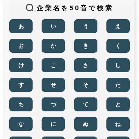
企業名を50音で検索
あ
い
う
え
お
か
き
く
け
こ
さ
し
す
せ
そ
た
ち
つ
て
と
な
に
ぬ
ね