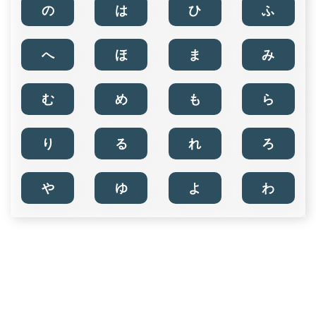
の
は
ひ
ふ
へ
ほ
ま
み
む
め
も
ら
り
る
れ
ろ
や
ゆ
よ
わ