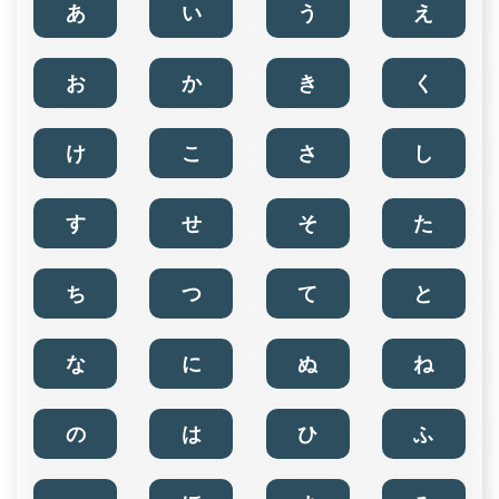
あ
い
う
え
お
か
き
く
け
こ
さ
し
す
せ
そ
た
ち
つ
て
と
な
に
ぬ
ね
の
は
ひ
ふ