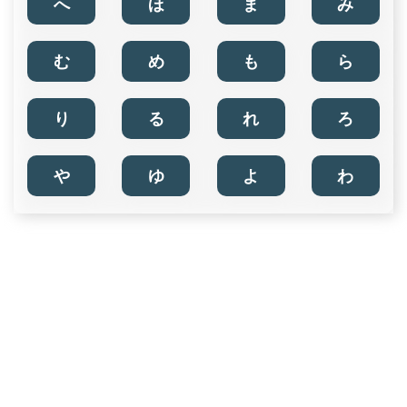
へ
ほ
ま
み
む
め
も
ら
り
る
れ
ろ
や
ゆ
よ
わ