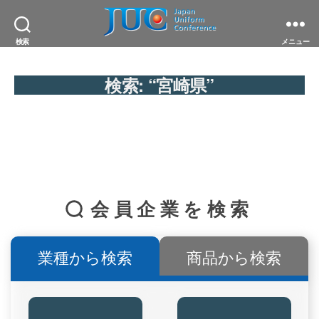
JAPAN
検索
メニュー
UNIFORM
CONFERENCE
一
検索:
“宮崎県”
般
社
団
法
人
日
本
ユ
ニ
フ
会員企業を検索
ォ
ー
ム
協
業種から検索
商品から検索
議
会