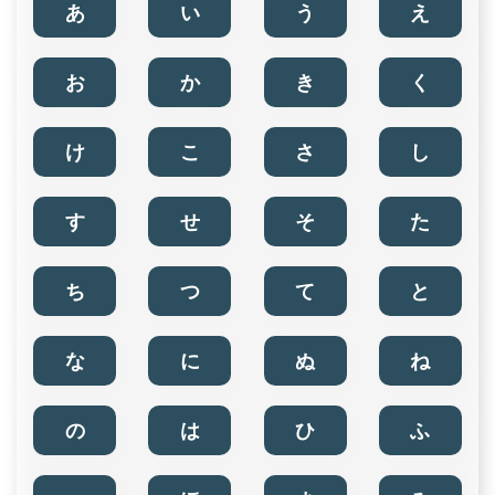
あ
い
う
え
お
か
き
く
け
こ
さ
し
す
せ
そ
た
ち
つ
て
と
な
に
ぬ
ね
の
は
ひ
ふ