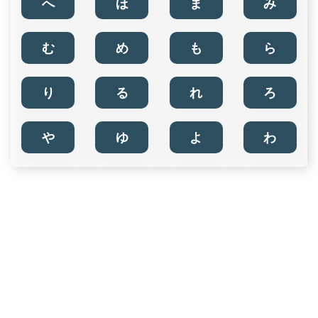
へ
ほ
ま
み
む
め
も
ら
り
る
れ
ろ
や
ゆ
よ
わ