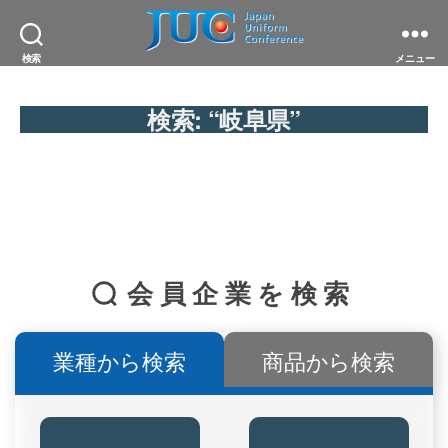
JAPAN
検索
メニュー
UNIFORM
CONFERENCE
一
検索:
“岐阜県”
般
社
団
法
人
日
本
ユ
ニ
フ
会員企業を検索
ォ
ー
ム
協
業種から検索
商品から検索
議
会