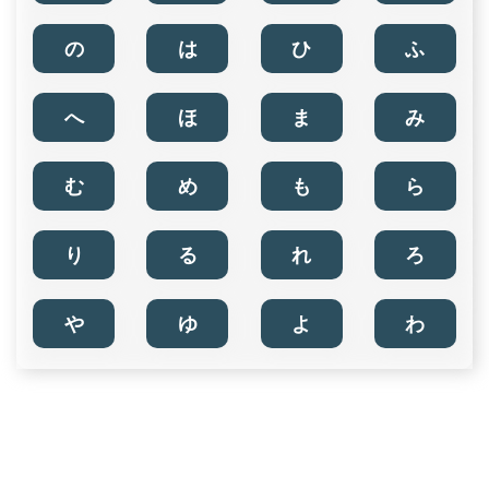
の
は
ひ
ふ
へ
ほ
ま
み
む
め
も
ら
り
る
れ
ろ
や
ゆ
よ
わ