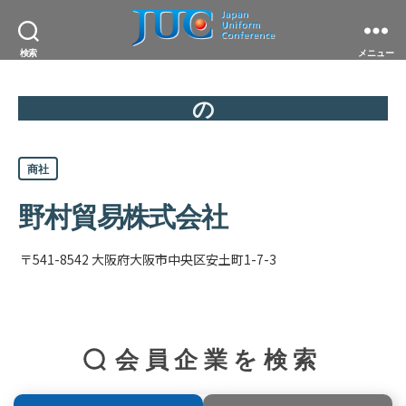
JAPAN
検索
メニュー
UNIFORM
CONFERENCE
一
の
般
社
団
カ
法
商社
テ
人
ゴ
日
リ
野村貿易株式会社
本
ー
ユ
ニ
フ
〒541-8542 大阪府大阪市中央区安土町1-7-3
ォ
ー
ム
協
議
会
会員企業を検索