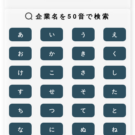
企業名を50音で検索
あ
い
う
え
お
か
き
く
け
こ
さ
し
す
せ
そ
た
ち
つ
て
と
な
に
ぬ
ね