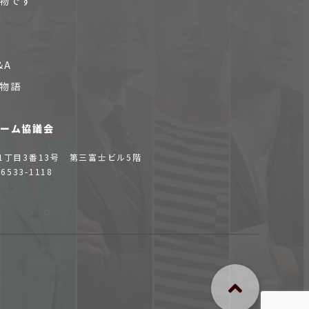
物です
&A
物語
ォーム協議会
1丁目3番13号 第三富士ビル5階
-6533-1118