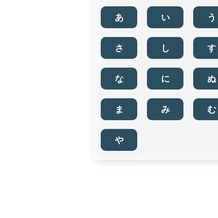
あ
い
う
さ
し
す
な
に
ぬ
ま
み
む
や
所在地から検索