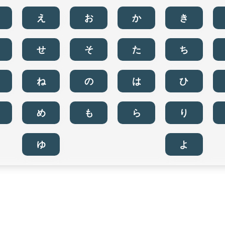
え
お
か
き
せ
そ
た
ち
ね
の
は
ひ
め
も
ら
り
ゆ
よ