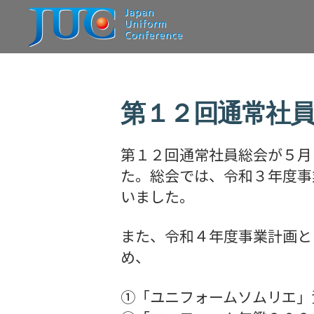
JAPAN
UNIFORM
CONFERENCE
一
般
第１２回通常社
社
団
法
人
第１２回通常社員総会が５月
日
本
た。総会では、令和３年度事
ユ
いました。
ニ
フ
ォ
ー
また、令和４年度事業計画と
ム
め、
協
議
会
①「ユニフォームソムリエ」