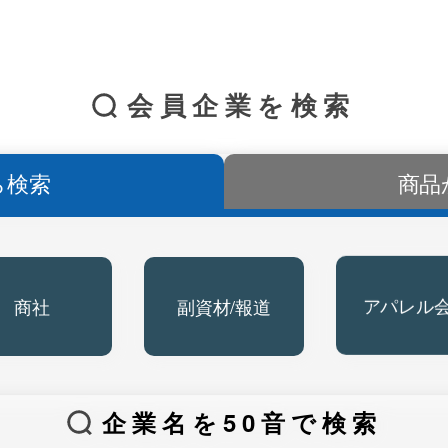
会員企業を検索
ら検索
商品
商社
副資材/報道
アパレル
企業名を50音で検索