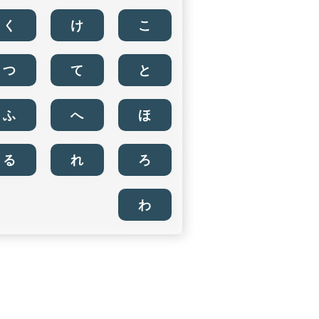
く
け
こ
つ
て
と
ふ
へ
ほ
る
れ
ろ
わ