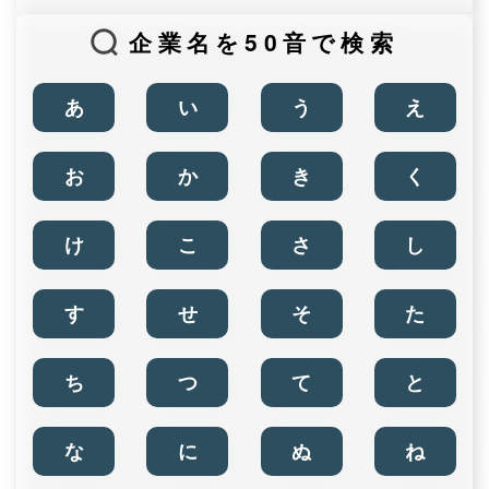
企業名を50音で検索
あ
い
う
え
お
か
き
く
け
こ
さ
し
す
せ
そ
た
ち
つ
て
と
な
に
ぬ
ね