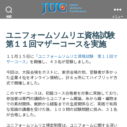
JAPAN
検索
メニュー
UNIFORM
CONFERENCE
一
ユニフォームソムリエ資格試験
般
社
第１１回マザーコースを実施
団
法
人
１１月１５日に
「ユニフォームソムリエ資格試験 第１１回マ
日
ザーコース」
を開催し、４３名が受験しました。
本
ユ
今回は、大阪会場をホストに、東京会場の他、受験者が多かっ
ニ
た企業４社をオンライン接続し、計６ヵ所にてハイブリッド方
フ
式で開催しました。
ォ
ー
このマザーコースは、初級コース合格者を対象に実施しており、
ム
協
参加者は専門の講師からユニフォーム概論、糸から織・編物ま
議
での素材関係、裁断から縫製までの生産関係など、実践で有用
会
な知識の講義を受けた後、１００問の試験問題に挑み、３１名
が合格しました。
ユニフォームソムリエ検定制度は、ユニフォームに関する深い