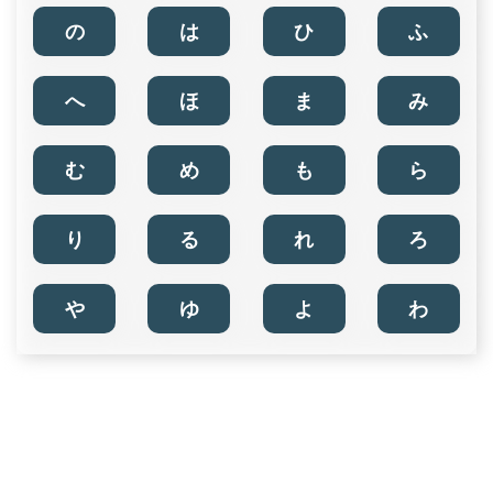
の
は
ひ
ふ
へ
ほ
ま
み
む
め
も
ら
り
る
れ
ろ
や
ゆ
よ
わ