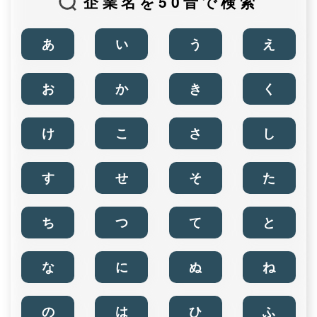
企業名を50音で検索
あ
い
う
え
お
か
き
く
け
こ
さ
し
す
せ
そ
た
ち
つ
て
と
な
に
ぬ
ね
の
は
ひ
ふ