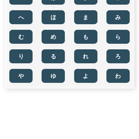
へ
ほ
ま
み
む
め
も
ら
り
る
れ
ろ
や
ゆ
よ
わ