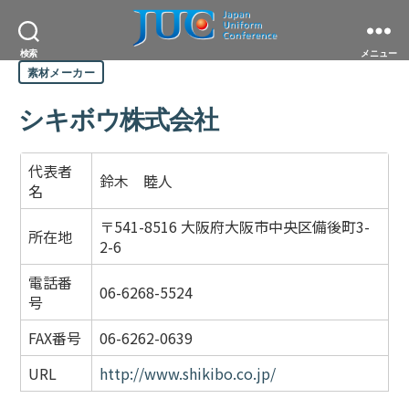
JAPAN
検索
メニュー
カ
UNIFORM
素材メーカー
テ
CONFERENCE
ゴ
一
リ
シキボウ株式会社
般
ー
社
団
法
代表者
人
鈴木 睦人
名
日
本
ユ
〒541-8516 大阪府大阪市中央区備後町3-
所在地
ニ
2-6
フ
ォ
電話番
ー
06-6268-5524
号
ム
協
議
FAX番号
06-6262-0639
会
URL
http://www.shikibo.co.jp/