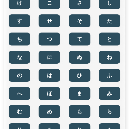
け
こ
さ
し
す
せ
そ
た
ち
つ
て
と
な
に
ぬ
ね
の
は
ひ
ふ
へ
ほ
ま
み
む
め
も
ら