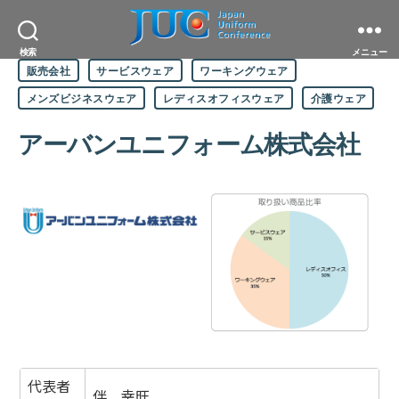
JAPAN
検索
メニュー
カ
UNIFORM
販売会社
サービスウェア
ワーキングウェア
テ
CONFERENCE
ゴ
一
メンズビジネスウェア
レディスオフィスウェア
介護ウェア
リ
般
ー
社
アーバンユニフォーム株式会社
団
法
人
日
本
ユ
ニ
フ
ォ
ー
ム
協
議
会
代表者
伴 幸旺