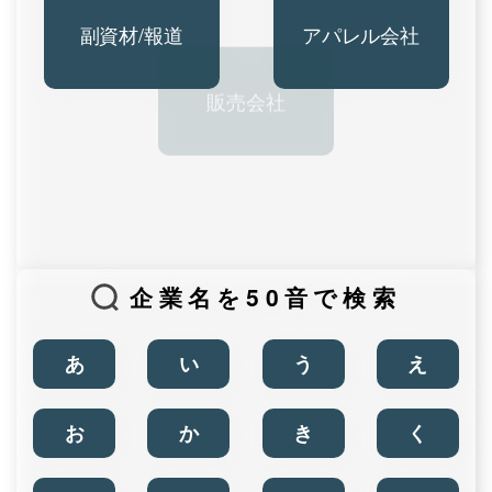
副資材/報道
アパレル会社
販売会社
企業名を50音で検索
あ
い
う
え
お
か
き
く