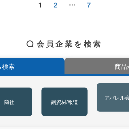
…
1
2
7
会員企業を検索
ら検索
商品
商社
副資材/報道
アパレル