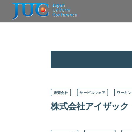
JAPAN
UNIFORM
CONFERENCE
一
般
社
団
法
人
日
本
ユ
ニ
フ
カ
ォ
販売会社
サービスウェア
ワーキン
テ
ー
ゴ
ム
株式会社アイザック
リ
協
ー
議
会
カ