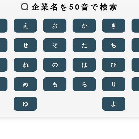
企業名を50音で検索
え
お
か
き
せ
そ
た
ち
ね
の
は
ひ
め
も
ら
り
ゆ
よ
商品から検索