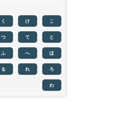
く
け
こ
つ
て
と
ふ
へ
ほ
る
れ
ろ
わ