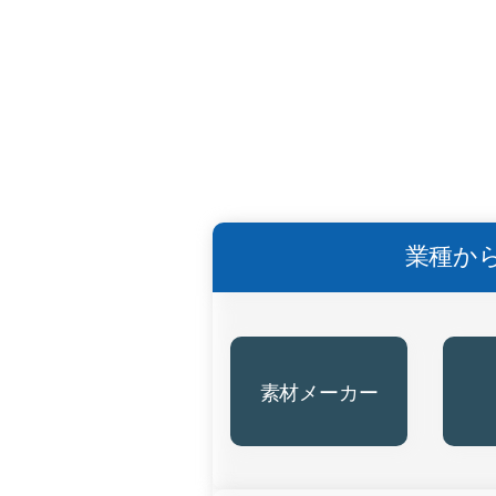
投
稿
の
ペ
業種か
ー
ジ
素材メーカー
送
り