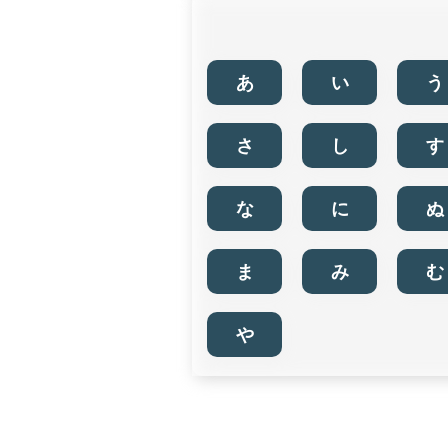
あ
い
う
さ
し
す
な
に
ぬ
ま
み
む
や
業種・