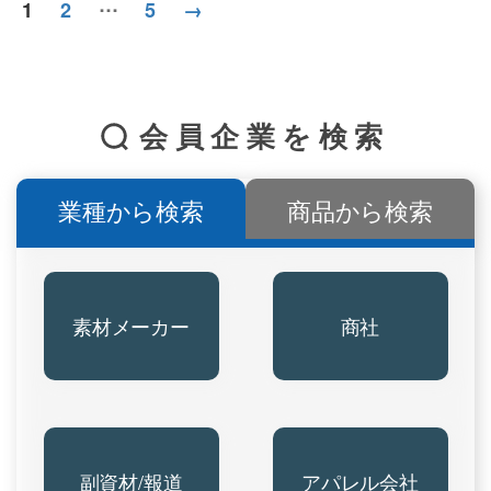
…
1
2
5
→
稿
の
ペ
ー
会員企業を検索
ジ
送
り
業種から検索
商品から検索
素材メーカー
商社
副資材/報道
アパレル会社