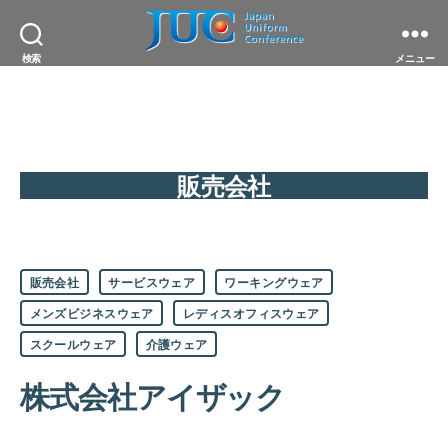
JAPAN
検索
メニュー
UNIFORM
CONFERENCE
一
般
社
団
法
販売会社
人
日
本
ユ
ニ
カ
フ
販売会社
サービスウェア
ワーキングウェア
テ
ォ
ゴ
ー
メンズビジネスウェア
レディスオフィスウェア
リ
ム
ー
スクールウェア
介護ウェア
協
議
会
株式会社アイザック