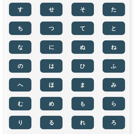
す
せ
そ
た
ち
つ
て
と
な
に
ぬ
ね
の
は
ひ
ふ
へ
ほ
ま
み
む
め
も
ら
り
る
れ
ろ