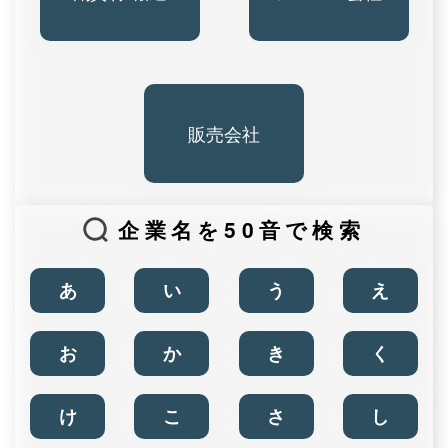
販売会社
企業名を50音で検索
あ
い
う
え
お
か
き
く
け
こ
さ
し