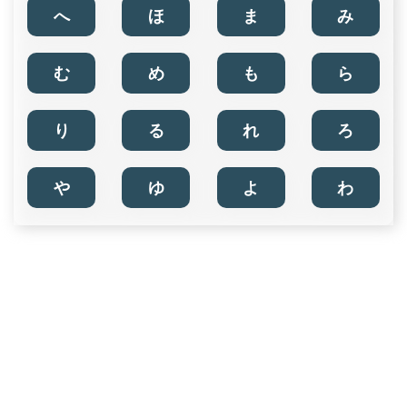
へ
ほ
ま
み
む
め
も
ら
り
る
れ
ろ
や
ゆ
よ
わ