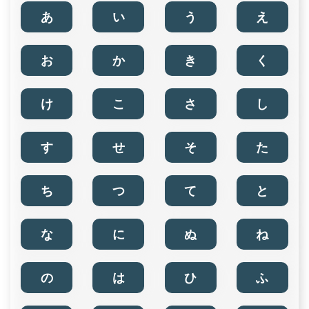
あ
い
う
え
お
か
き
く
け
こ
さ
し
す
せ
そ
た
ち
つ
て
と
な
に
ぬ
ね
の
は
ひ
ふ