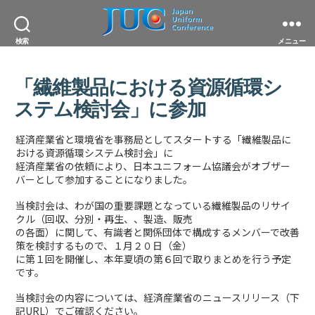
JAPAN
検索
メニュー
UNIFORM
CONFERENCE
一
「繊維製品における資源循環シ
般
社
ステム検討会」に参加
団
法
人
経済産業省と環境省を事務局としてスタートする「繊維製品に
日
おける資源循環システム検討会」に
本
経済産業省の依頼により、日本ユニフォーム協議会がオブザー
ユ
バーとして参加することになりました。
ニ
フ
当検討会は、わが国の重要課題となっている繊維製品のリサイ
ォ
クル（回収、分別・再生、、製造、販売
ー
ム
の各面）に関して、有識者と関係団体で構成するメンバーで改善
協
策を検討するもので、１月２０日（金）
議
に第１回を開催し、本年夏頃の第６回で取りまとめを行う予定
会
です。
当検討会の内容については、経済産業省のニュースリリース（下
記URL）でご確認ください。