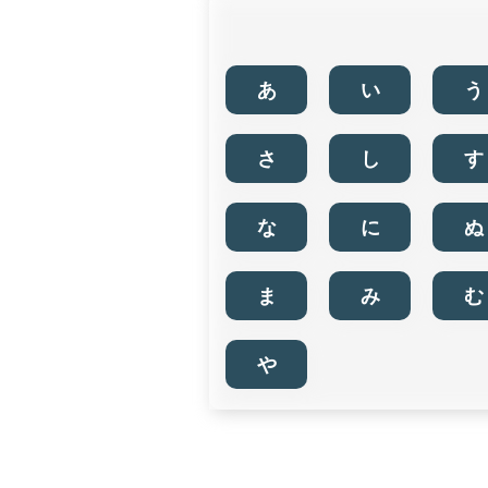
あ
い
う
さ
し
す
な
に
ぬ
ま
み
む
や
業種・