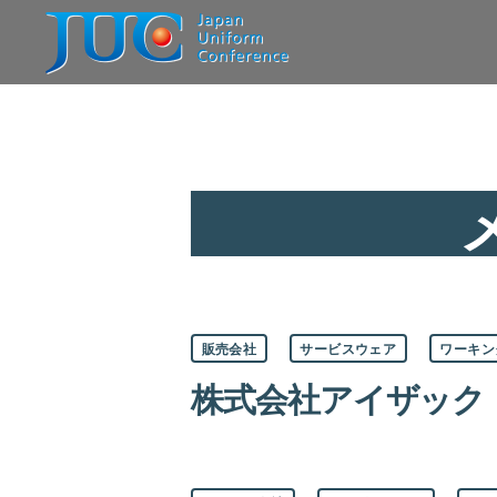
JAPAN
UNIFORM
CONFERENCE
一
般
社
団
法
人
日
本
ユ
ニ
フ
カ
ォ
販売会社
サービスウェア
ワーキン
テ
ー
ゴ
ム
株式会社アイザック
リ
協
ー
議
会
カ