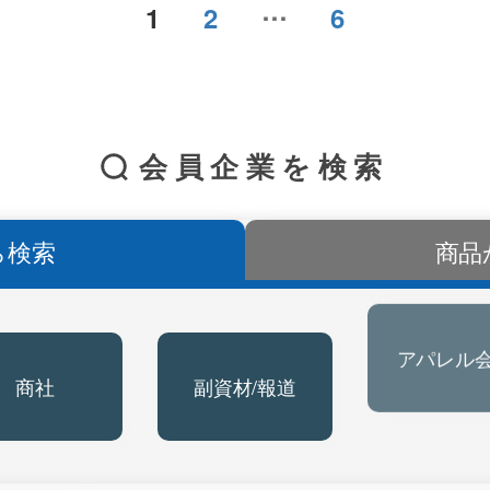
…
1
2
6
会員企業を検索
ら検索
商品
商社
副資材/報道
アパレル