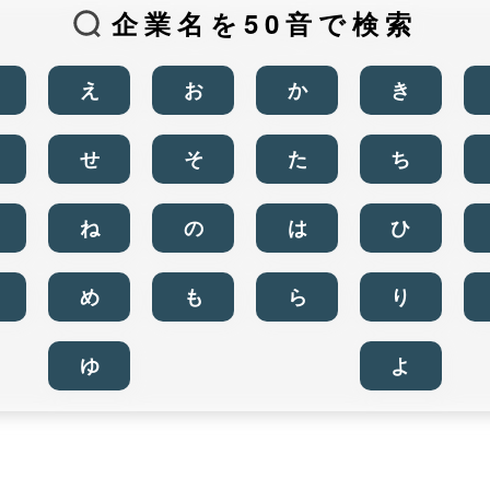
企業名を50音で検索
え
お
か
き
せ
そ
た
ち
ね
の
は
ひ
め
も
ら
り
ゆ
よ
商品から検索