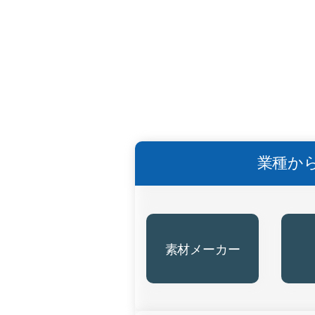
投
稿
の
ペ
業種か
ー
ジ
素材メーカー
送
り