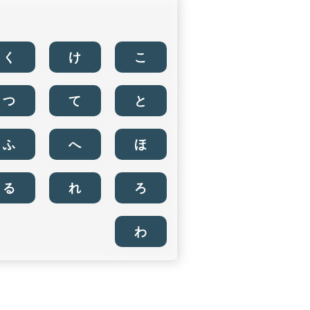
く
け
こ
つ
て
と
ふ
へ
ほ
る
れ
ろ
わ