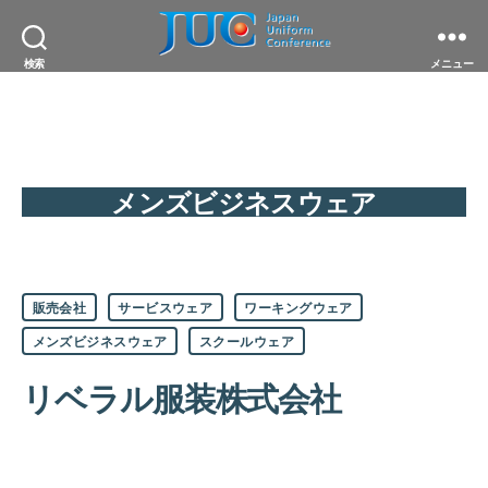
JAPAN
検索
メニュー
UNIFORM
CONFERENCE
一
般
社
団
法
メンズビジネスウェア
人
日
本
ユ
ニ
カ
フ
販売会社
サービスウェア
ワーキングウェア
テ
ォ
ゴ
ー
メンズビジネスウェア
スクールウェア
リ
ム
ー
協
リベラル服装株式会社
議
会