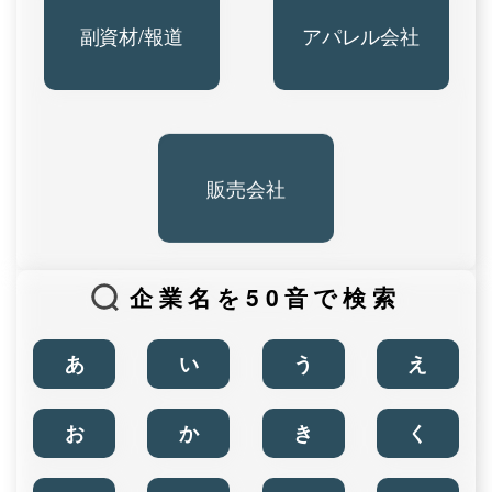
副資材/報道
アパレル会社
販売会社
企業名を50音で検索
あ
い
う
え
お
か
き
く