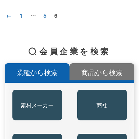
投
…
←
1
5
6
稿
の
ペ
ー
会員企業を検索
ジ
送
り
業種から検索
商品から検索
素材メーカー
商社