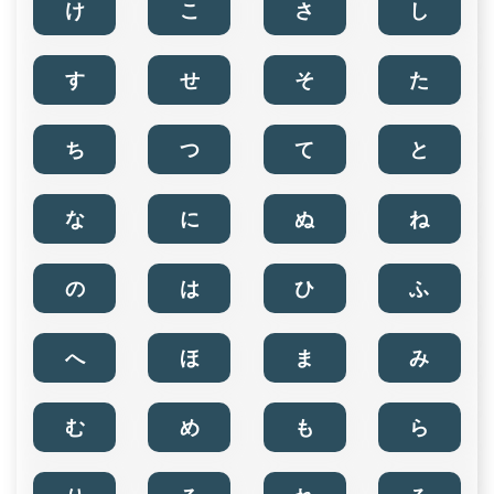
け
こ
さ
し
す
せ
そ
た
ち
つ
て
と
な
に
ぬ
ね
の
は
ひ
ふ
へ
ほ
ま
み
む
め
も
ら