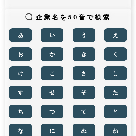
企業名を50音で検索
あ
い
う
え
お
か
き
く
け
こ
さ
し
す
せ
そ
た
ち
つ
て
と
な
に
ぬ
ね