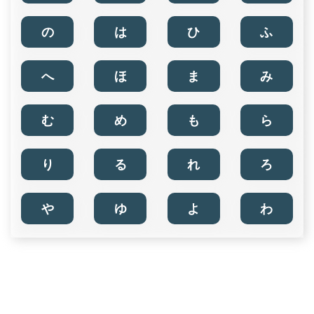
の
は
ひ
ふ
へ
ほ
ま
み
む
め
も
ら
り
る
れ
ろ
や
ゆ
よ
わ