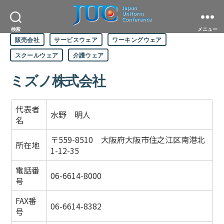
JAPAN
検索
メニュー
カ
UNIFORM
販売会社
サービスウェア
ワーキングウェア
テ
CONFERENCE
ゴ
一
スクールウェア
介護ウェア
リ
般
ー
社
ミズノ株式会社
団
法
人
日
代表者
水野 明人
本
名
ユ
ニ
〒559-8510 大阪府大阪市住之江区南港北
フ
所在地
ォ
1-12-35
ー
ム
電話番
協
06-6614-8000
号
議
会
FAX番
06-6614-8382
号